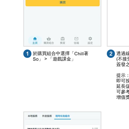
1
於購買組合中選擇「Chill著
2
透過
So」 > 「遊戲課金」
(不
簽發
提示
即可
延長
可參
增值