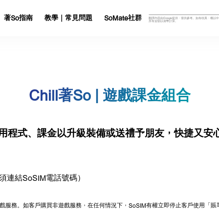
著So指南
教學｜常見問題
SoMate社群
翻譯內容由Google提供，僅供參考。如有歧異，概以
所有金額以港幣計算。
Chill著So | 遊戲課金組合
、課金以升級裝備或送禮予朋友，快捷又安心 (適用於App
連結SoSIM電話號碼）
lay購買遊戲服務。如客戶購買非遊戲服務，在任何情況下，SoSIM有權立即停止客戶使用