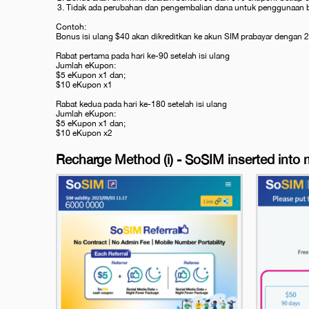
Tidak ada perubahan dan pengembalian dana untuk penggunaan 
Contoh:
Bonus isi ulang $40 akan dikreditkan ke akun SIM prabayar dengan 2 
Rabat pertama pada hari ke-90 setelah isi ulang
Jumlah eKupon:
$5 eKupon x1 dan;
$10 eKupon x1
Rabat kedua pada hari ke-180 setelah isi ulang
Jumlah eKupon:
$5 eKupon x1 dan;
$10 eKupon x2
Recharge Method (i) - SoSIM inserted into