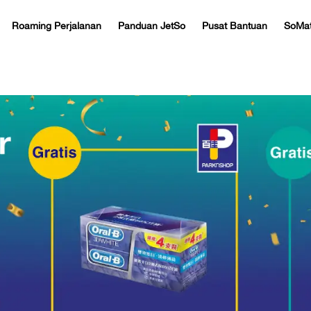
Roaming Perjalanan
Panduan JetSo
Pusat Bantuan
SoMat