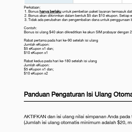
Perkataan:
Bonus
hanya berlaku
untuk pembelian paket layanan termasuk data l
Bonus akan dikirimkan dalam bentuk $5 dan $10 ekupon. Setiap e
Tidak ada perubahan dan pengembalian dana untuk penggunaan 
Contoh:
Bonus isi ulang $40 akan dikreditkan ke akun SIM prabayar dengan 2 
Rabat pertama pada hari ke-90 setelah isi ulang
Jumlah eKupon:
$5 eKupon x1 dan;
$10 eKupon x1
Rabat kedua pada hari ke-180 setelah isi ulang
Jumlah eKupon:
$5 eKupon x1 dan;
$10 eKupon x2
Panduan Pengaturan Isi Ulang Otoma
AKTIFKAN dan isi ulang nilai simpanan Anda pada 
(Jumlah isi ulang otomatis minimum adalah $20, 