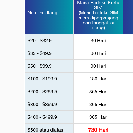
Masa Berlaku Kartu
SIM
Nilai Isi Ulang
(Masa berlaku SIM
akan diperpanjang
dari tanggal isi
ulang)
$20 - $32.9
30 Hari
$33 - $49.9
60 Hari
$50 - $99.9
90 Hari
$100 - $199.9
180 Hari
$200 - $299.9
365 Hari
$300 - $399.9
365 Hari
$400 - $499.9
365 Hari
730 Hari
$500 atau diatas