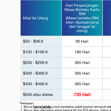
Hari Perpanjangan
Masa Berlaku Kartu
SIM
Nilai Isi Ulang
(Masa berlaku SIM
akan diperpanjang
dari tanggal isi
ulang)
$50 - $99.9
90 Hari
$100 - $199.9
180 Hari
$200 - $299.9
365 Hari
$300 - $399.9
365 Hari
$400 - $499.9
365 Hari
730 Hari
$500 atau diatas
Perkataan:
Bonus
hanya berlaku
untuk pembelian paket layanan termasuk data l
Bonus akan dikirimkan dalam bentuk $5 dan $10 ekupon. Setiap e