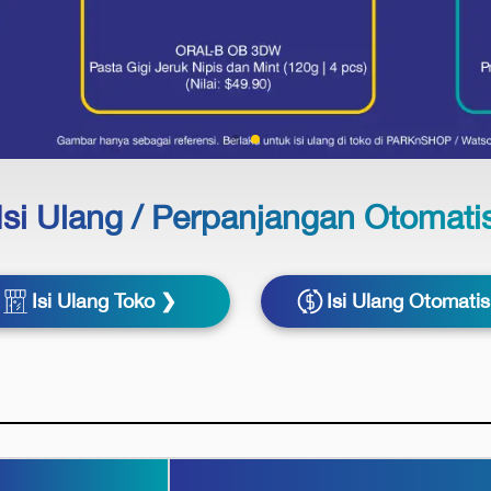
Isi Ulang / Perpanjangan Otomati
Isi Ulang Toko ❯
Isi Ulang Otomati