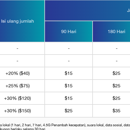
J
Isi ulang jumlah
90 Hari
180 Hari
-
-
-
-
-
-
+20% ($40)
$15
$25
+25% ($75)
$15
$25
+30% ($120)
$15
$25
+30% ($150)
$25
$35
okal (1 hari, 2 hari, 7 hari, 4.5G Penambah kecepatan), suara lokal, data sosial, dat
kupon berlaku selama 30 hari.