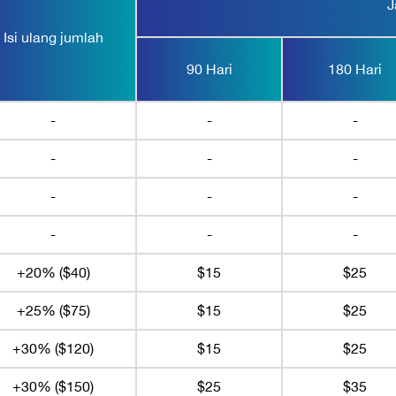
J
Isi ulang jumlah
90 Hari
180 Hari
-
-
-
-
-
-
-
-
-
-
-
-
+20% ($40)
$15
$25
+25% ($75)
$15
$25
+30% ($120)
$15
$25
+30% ($150)
$25
$35