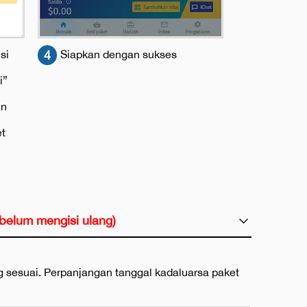
isi
4
Siapkan dengan sukses
i”
an
et
ebelum mengisi ulang)
ng sesuai. Perpanjangan tanggal kadaluarsa paket