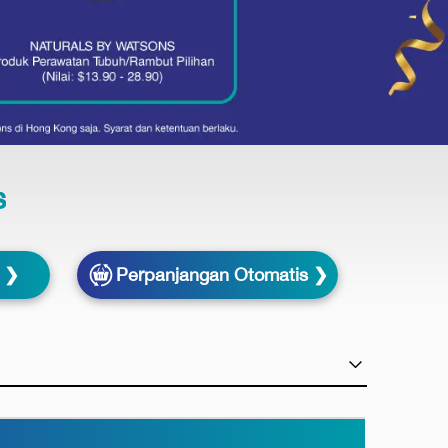
s
s ❯
Perpanjangan Otomatis ❯