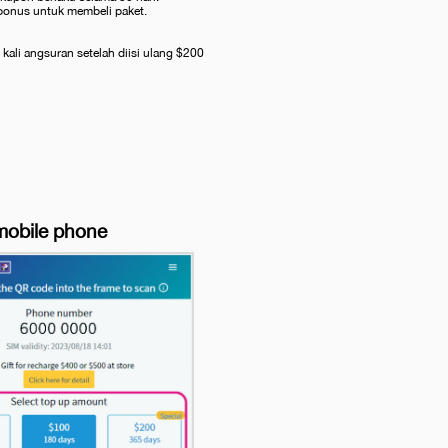
bonus untuk membeli paket.
kali angsuran setelah diisi ulang $200
 mobile phone