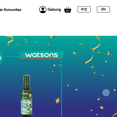
Gabung
e Komunitas
中文
EN