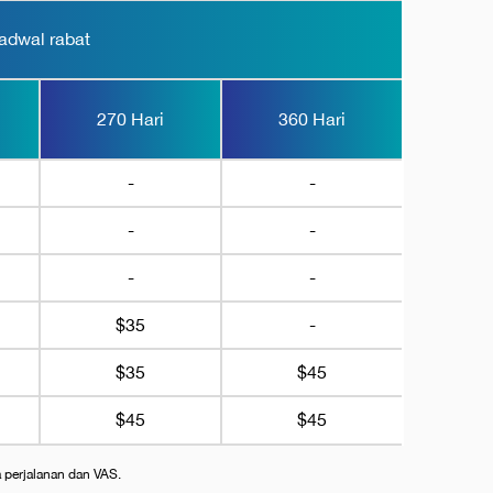
adwal rabat
270 Hari
360 Hari
-
-
-
-
-
-
$35
-
$35
$45
$45
$45
a perjalanan dan VAS.