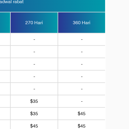
adwal rabat
270 Hari
360 Hari
-
-
-
-
-
-
-
-
-
-
$35
-
$35
$45
$45
$45