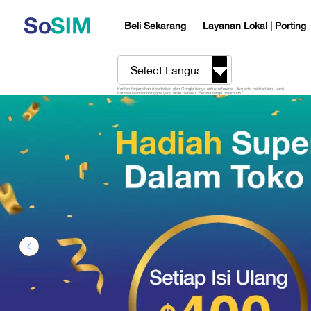
Beli Sekarang
Layanan Lokal | Porting
Konten terjemahan disediakan oleh Google hanya untuk referensi. Jika ada perbedaan, versi
bahasa Mandarin/Inggris yang akan berlaku. Semua harga dalam HKD.